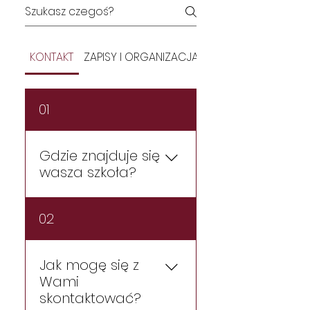
KONTAKT
ZAPISY I ORGANIZACJA
BEZPIECZEŃSTWO I
01
Gdzie znajduje się
wasza szkoła?
Gdynia: ul. 1 Armii Wojska
02
Polskiego 8/U4
Jak mogę się z
Wami
skontaktować?