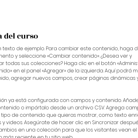
 del curso
n texto de ejemplo. Para cambiar este contenido, haga do
mento y seleccione «Cambiar contenido». ¿Desea ver y 
ar todas sus colecciones? Haga clic en el botón «Adminis
ido» en el panel «Agregar» de la izquierda. Aquí podrá m
nido, agregar nuevos campos, crear páginas dinámicas 
ión ya está configurada con campos y contenido. Añade
ontenido o impórtalo desde un archivo CSV. Agrega cam
 tipo de contenido que quieras mostrar, como texto enri
y videos. Asegúrate de hacer clic en Sincronizar despué
cambios en una colección para que los visitantes vean el 
 más reciente en tu sitio web.