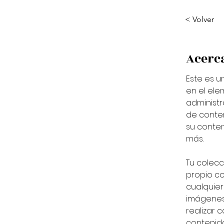
< Volver
Acerca
Este es u
en el ele
administr
de conten
su conte
más.
Tu colecc
propio c
cualquier
imágenes 
realizar 
contenido