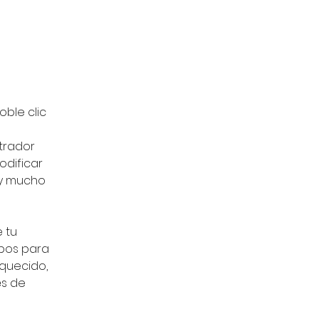
ble clic 
trador 
odificar 
y mucho 
 tu 
pos para 
quecido, 
s de 