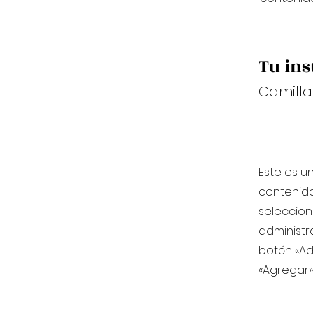
Tu ins
Camilla
Este es u
contenido
seleccion
administr
botón «Ad
«Agregar» 