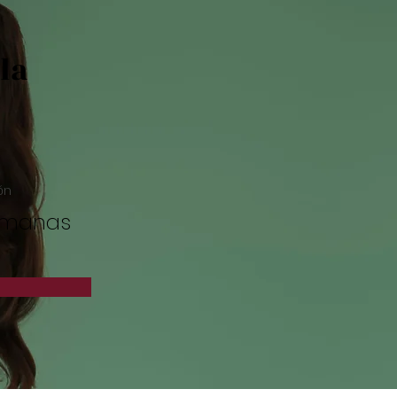
la
ón
emanas