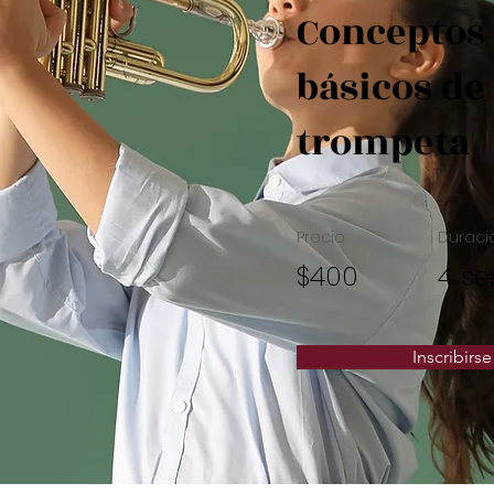
Conceptos
básicos de 
trompeta
Precio
Duraci
$400
4 s
Inscribirse