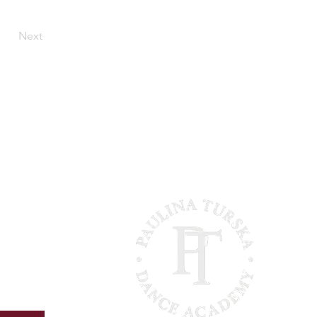
Next
Horario de apertura
ar allí?
acto