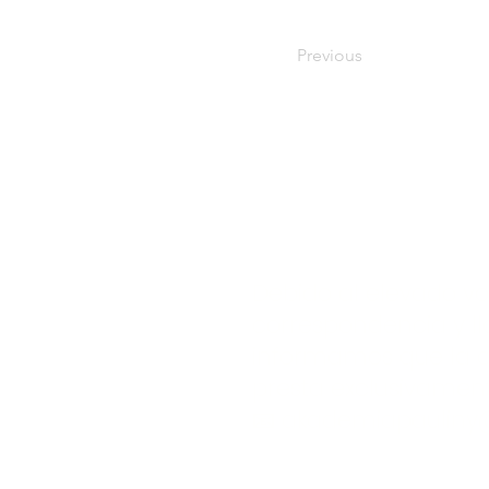
Previous
Debido al elevado v
correspondencia y ll
informamos que la at
presta exclusivament
📧
akademiapauliny
Academia de Danza P