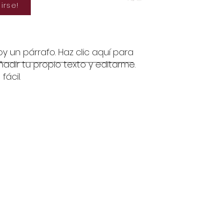
birse!
oy un párrafo. Haz clic aquí para
ñadir tu propio texto y editarme.
 fácil.